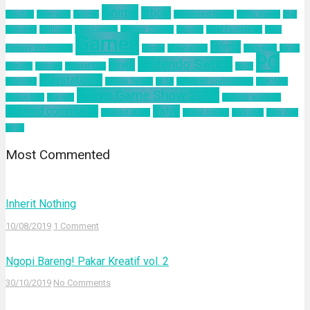
Anime
article
about us
Adventure
Android
augmented reality
Battle Royale
blog
business
California
Civilization 6
Climate Change
Encodya
Final Fantasy VII
Final
Games
Horror
Fantasy VII Remake
Google
Hinomaruko
innovation
kodak
PC
Nintendo Switch
news
Kominfo
mindset
Natural Gas
nokia
Playstation 4
pelatihan
Sakura Taisen
SEGA
Sid Meier Civilization 6
SIMONAS
Tokyo Game Show 2019
Square Enix
Tamsoft
ultimind academy
ultimind community
Valve
ultimind studio
virtual concert
workshop
Xbox One
yahoo
Most Commented
Inherit Nothing
10/08/2019
1 Comment
Ngopi Bareng! Pakar Kreatif vol. 2
30/10/2019
No Comments