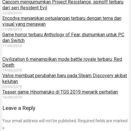
Capcom mengumumkan Project Resistance, spinoff terbaru
dari seri Resident Evil
12/09/2019
Encodya menjanjikan petualangan terbaru dengan tema dan
visual yang menawan
11/09/2019
Game horror terbaru Anthology of Fear, diumumkan untuk PC
dan Switch
11/09/2019
Civilization 6 menampilkan mode battle royale terbaru, Red
Death
11/09/2019
Valve membuat perubahan baru pada Steam Discovery akibat
keluhan
20/09/2019
Teaser game Hinomaruko di TGS 2019 menarik perhatian
16/09/2019
Leave a Reply
Your email address will not be published. Required fields are marked
*