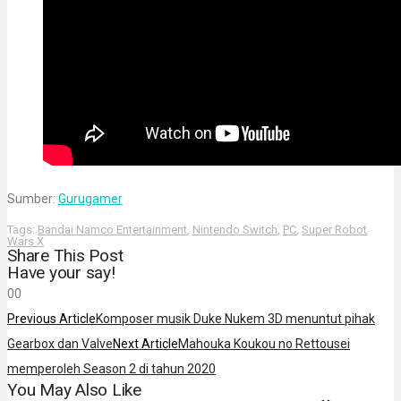
Sumber:
Gurugamer
Tags:
Bandai Namco Entertainment
,
Nintendo Switch
,
PC
,
Super Robot
Wars X
Share This Post
Have your say!
0
0
Previous Article
Komposer musik Duke Nukem 3D menuntut pihak
Gearbox dan Valve
Next Article
Mahouka Koukou no Rettousei
memperoleh Season 2 di tahun 2020
You May Also Like