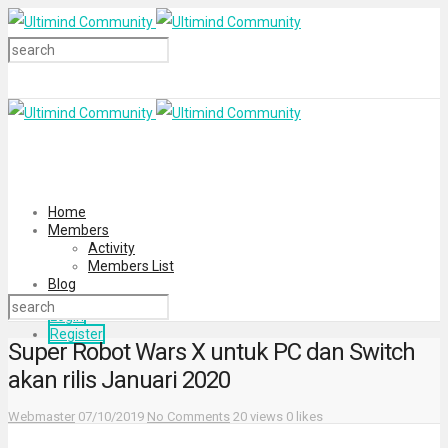
Home
Members
Activity
Members List
Blog
Login
Register
Super Robot Wars X untuk PC dan Switch
akan rilis Januari 2020
Webmaster
07/10/2019
No Comments
20 views
0 likes