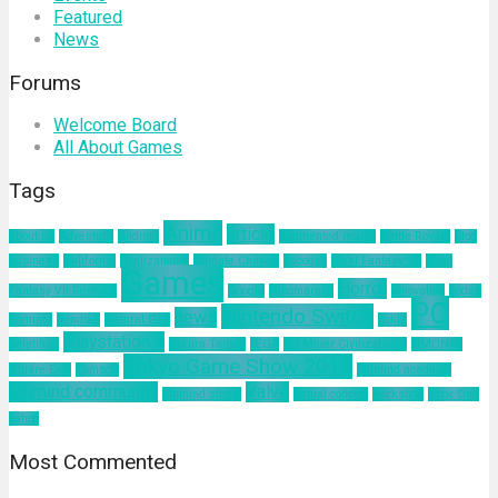
Featured
News
Forums
Welcome Board
All About Games
Tags
Anime
article
about us
Adventure
Android
augmented reality
Battle Royale
blog
business
California
Civilization 6
Climate Change
Encodya
Final Fantasy VII
Final
Games
Horror
Fantasy VII Remake
Google
Hinomaruko
innovation
kodak
PC
Nintendo Switch
news
Kominfo
mindset
Natural Gas
nokia
Playstation 4
pelatihan
Sakura Taisen
SEGA
Sid Meier Civilization 6
SIMONAS
Tokyo Game Show 2019
Square Enix
Tamsoft
ultimind academy
ultimind community
Valve
ultimind studio
virtual concert
workshop
Xbox One
yahoo
Most Commented