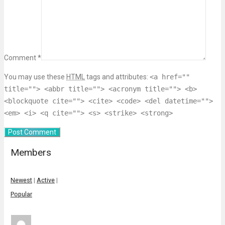
Comment *
You may use these
HTML
tags and attributes:
<a href=""
title=""> <abbr title=""> <acronym title=""> <b>
<blockquote cite=""> <cite> <code> <del datetime="">
<em> <i> <q cite=""> <s> <strike> <strong>
Members
Newest
|
Active
|
Popular