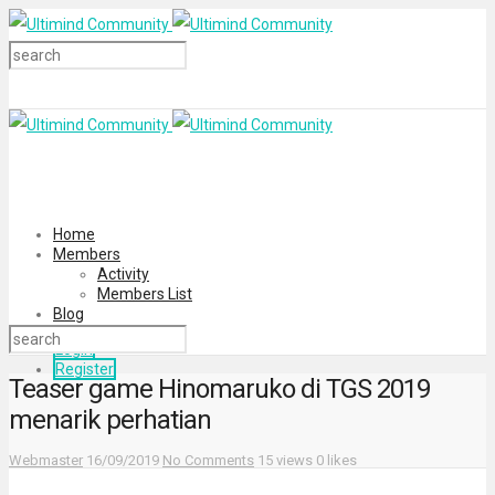
Home
Members
Activity
Members List
Blog
Login
Register
Teaser game Hinomaruko di TGS 2019
menarik perhatian
Webmaster
16/09/2019
No Comments
15 views
0 likes