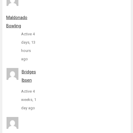
Maldonado
Bowling
Active 4
days, 13
hours
ago
Bridges
Ibsen
Active 4
weeks, 1
day ago