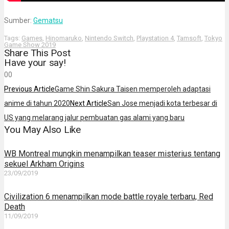
Sumber:
Gematsu
Tags:
Games
,
Hinomaruko
,
Nintendo Switch
,
Playstation 4
,
Tamsoft
,
Tokyo
Game Show 2019
Share This Post
Have your say!
0
0
Previous Article
Game Shin Sakura Taisen memperoleh adaptasi
anime di tahun 2020
Next Article
San Jose menjadi kota terbesar di
US yang melarang jalur pembuatan gas alami yang baru
You May Also Like
WB Montreal mungkin menampilkan teaser misterius tentang
sekuel Arkham Origins
23/09/2019
Civilization 6 menampilkan mode battle royale terbaru, Red
Death
11/09/2019