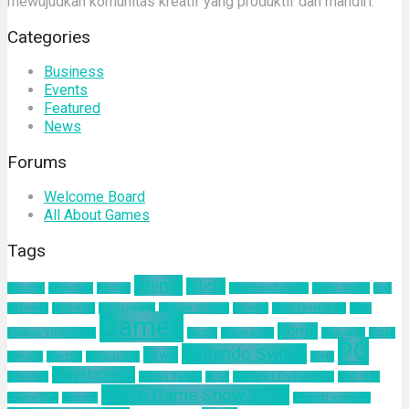
mewujudkan komunitas kreatif yang produktif dan mandiri.
Categories
Business
Events
Featured
News
Forums
Welcome Board
All About Games
Tags
Anime
article
about us
Adventure
Android
augmented reality
Battle Royale
blog
business
California
Civilization 6
Climate Change
Encodya
Final Fantasy VII
Final
Games
Horror
Fantasy VII Remake
Google
Hinomaruko
innovation
kodak
PC
Nintendo Switch
news
Kominfo
mindset
Natural Gas
nokia
Playstation 4
pelatihan
Sakura Taisen
SEGA
Sid Meier Civilization 6
SIMONAS
Tokyo Game Show 2019
Square Enix
Tamsoft
ultimind academy