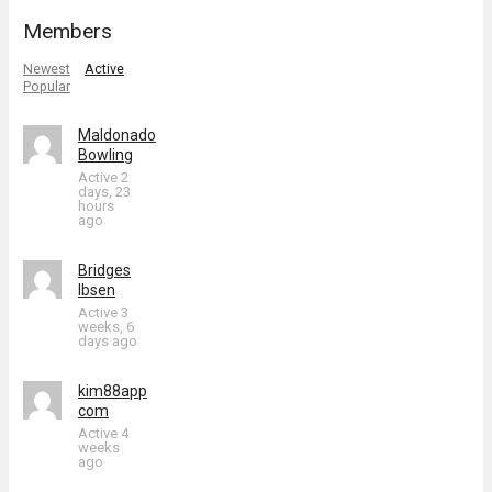
Members
Newest
Active
Popular
Maldonado
Bowling
Active 2
days, 23
hours
ago
Bridges
Ibsen
Active 3
weeks, 6
days ago
kim88app
com
Active 4
weeks
ago