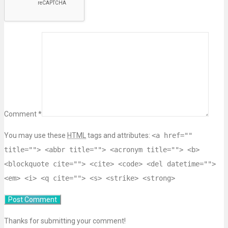
Comment *
You may use these
HTML
tags and attributes:
<a href=""
title=""> <abbr title=""> <acronym title=""> <b>
<blockquote cite=""> <cite> <code> <del datetime="">
<em> <i> <q cite=""> <s> <strike> <strong>
Thanks for submitting your comment!