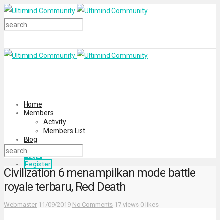
Home
Members
Activity
Members List
Blog
Login
Register
Civilization 6 menampilkan mode battle
royale terbaru, Red Death
Webmaster
11/09/2019
No Comments
17 views
0 likes