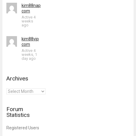
kim88nap
com
Active 4
weeks
ago
kim88vip
com
Active 4
weeks, 1
day ago
Archives
Archives
Forum
Statistics
Registered Users