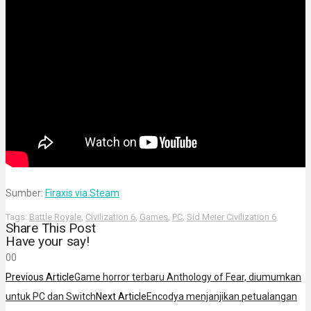
Sumber:
Firaxis via Steam
Tags:
Battle Royale
,
Civilization 6
,
Games
,
PC
,
Sid Meier Civilization 6
Share This Post
Have your say!
0
0
Previous Article
Game horror terbaru Anthology of Fear, diumumkan
untuk PC dan Switch
Next Article
Encodya menjanjikan petualangan