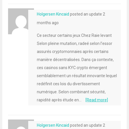
Holgersen Kincaid
posted an update
2
months ago
Ce secteur certains jeux Chez Raie levant
Selon pleine mutation, radeé selon l’essor
assurés cryptomonnaies après certains
manière décentralisées. Dans ça contexte,
ces casinos sans KYC crypto émergent
semblablement un résultat innovante lequel
redéfinit ces lois du divertissement
numérique. Selon combinant sécurité,
rapidité après étude en…
[Read more]
Holgersen Kincaid
posted an update
2