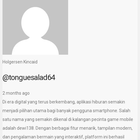
Holgersen Kincaid
@tonguesalad64
2 months ago
Di era digital yang terus berkembang, aplikasi hiburan semakin
menjadi pilihan utama bagi banyak pengguna smartphone. Salah
satu nama yang semakin dikenal di kalangan pecinta game mobile
adalah dewi138. Dengan berbagai fitur menarik, tampilan modern,
dan pengalaman bermain yang interaktif, platform ini berhasil