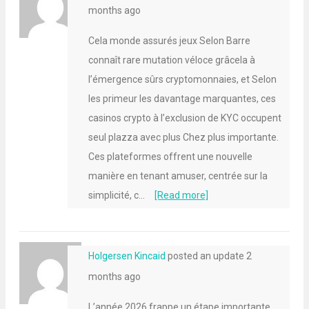
months ago
Cela monde assurés jeux Selon Barre
connaît rare mutation véloce grâcela à
l’émergence sûrs cryptomonnaies, et Selon
les primeur les davantage marquantes, ces
casinos crypto à l’exclusion de KYC occupent
seul plazza avec plus Chez plus importante.
Ces plateformes offrent une nouvelle
manière en tenant amuser, centrée sur la
simplicité, c…
[Read more]
Holgersen Kincaid
posted an update
2
months ago
L’année 2026 frappe un étape importante