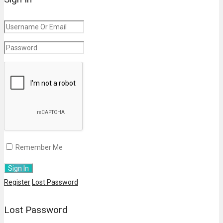
Remember Me
Register
Lost Password
Lost Password