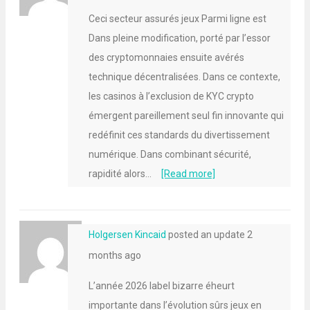
Ceci secteur assurés jeux Parmi ligne est
Dans pleine modification, porté par l’essor
des cryptomonnaies ensuite avérés
technique décentralisées. Dans ce contexte,
les casinos à l’exclusion de KYC crypto
émergent pareillement seul fin innovante qui
redéfinit ces standards du divertissement
numérique. Dans combinant sécurité,
rapidité alors…
[Read more]
Holgersen Kincaid
posted an update
2
months ago
L’année 2026 label bizarre éheurt
importante dans l’évolution sûrs jeux en