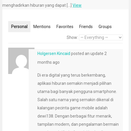
menghadirkan hiburan yang dapat […]
View
Personal
Mentions
Favorites
Friends
Groups
Show:
Holgersen Kincaid
posted an update
2
months ago
Di era digital yang terus berkembang,
aplikasi hiburan semakin menjadi pilihan
utama bagi banyak pengguna smartphone.
Salah satu nama yang semakin dikenal di
kalangan pecinta game mobile adalah
dewi138. Dengan berbagai fitur menarik,
tampilan modern, dan pengalaman bermain