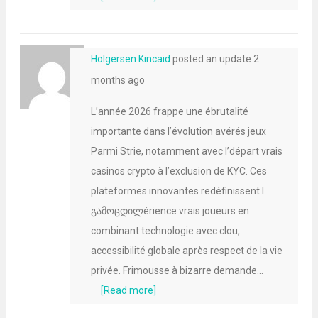
Holgersen Kincaid
posted an update
2
months ago
L’année 2026 frappe une ébrutalité
importante dans l’évolution avérés jeux
Parmi Strie, notamment avec l’départ vrais
casinos crypto à l’exclusion de KYC. Ces
plateformes innovantes redéfinissent l
გამოცდილérience vrais joueurs en
combinant technologie avec clou,
accessibilité globale après respect de la vie
privée. Frimousse à bizarre demande…
[Read more]