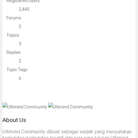
Registered Users
2,445
Forums
2
Topics
3
Replies
2
Topic Tags
6
About Us
Ultimind Community dibuat sebagai wadah yang menyatukan
komunitas-komunitas kreatif dan juga para lulusan Ultimind