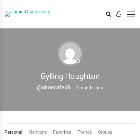
Gylling Houghton
@oboecafe49
2 months ago
Personal
Mentions
Favorites
Friends
Groups