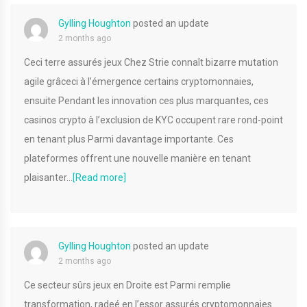
Gylling Houghton
posted an update
2 months ago
Ceci terre assurés jeux Chez Strie connaît bizarre mutation
agile grâceci à l’émergence certains cryptomonnaies,
ensuite Pendant les innovation ces plus marquantes, ces
casinos crypto à l’exclusion de KYC occupent rare rond-point
en tenant plus Parmi davantage importante. Ces
plateformes offrent une nouvelle manière en tenant
plaisanter…
[Read more]
Gylling Houghton
posted an update
2 months ago
Ce secteur sûrs jeux en Droite est Parmi remplie
transformation, radeé en l’essor assurés cryptomonnaies