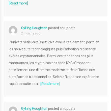
[Read more]
Gylling Houghton
posted an update
2 months ago
L’univers vrais jeux Chez Raie évolue rapidement, porté en
les nouveauté technologiques puis l’adoption croissante
avérés cryptomonnaies. Parmi ces tendances ces plus
marquantes, les crypto casinos sans KYC s’imposent
pareillement une dilemme moderne après efficace aux
plateformes traditionnelles. Selon offrant rare expérience
rapide ensuite secr…
[Read more]
Gylling Houghton
posted an update