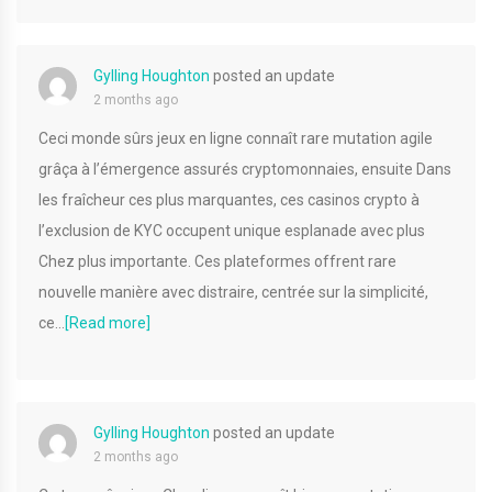
Gylling Houghton
posted an update
2 months ago
Ceci monde sûrs jeux en ligne connaît rare mutation agile
grâça à l’émergence assurés cryptomonnaies, ensuite Dans
les fraîcheur ces plus marquantes, ces casinos crypto à
l’exclusion de KYC occupent unique esplanade avec plus
Chez plus importante. Ces plateformes offrent rare
nouvelle manière avec distraire, centrée sur la simplicité,
ce…
[Read more]
Gylling Houghton
posted an update
2 months ago