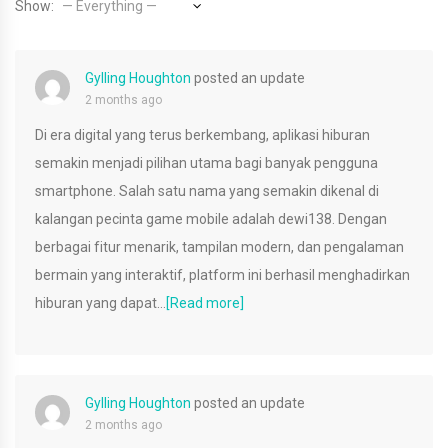
Show:
Gylling Houghton
posted an update
2 months ago
Di era digital yang terus berkembang, aplikasi hiburan
semakin menjadi pilihan utama bagi banyak pengguna
smartphone. Salah satu nama yang semakin dikenal di
kalangan pecinta game mobile adalah dewi138. Dengan
berbagai fitur menarik, tampilan modern, dan pengalaman
bermain yang interaktif, platform ini berhasil menghadirkan
hiburan yang dapat…
[Read more]
Gylling Houghton
posted an update
2 months ago