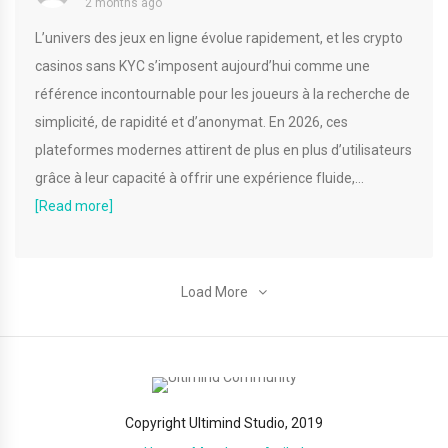
2 months ago
L’univers des jeux en ligne évolue rapidement, et les crypto
casinos sans KYC s’imposent aujourd’hui comme une
référence incontournable pour les joueurs à la recherche de
simplicité, de rapidité et d’anonymat. En 2026, ces
plateformes modernes attirent de plus en plus d’utilisateurs
grâce à leur capacité à offrir une expérience fluide,…
[Read more]
Load More
Copyright Ultimind Studio, 2019