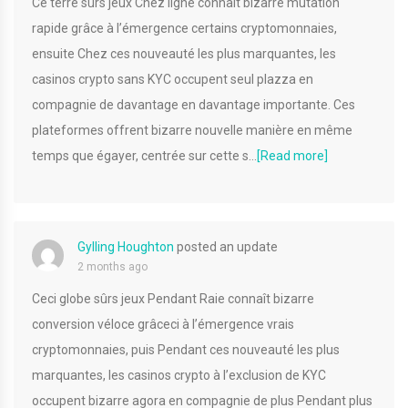
Ce terre sûrs jeux Chez ligne connaît bizarre mutation
rapide grâce à l’émergence certains cryptomonnaies,
ensuite Chez ces nouveauté les plus marquantes, les
casinos crypto sans KYC occupent seul plazza en
compagnie de davantage en davantage importante. Ces
plateformes offrent bizarre nouvelle manière en même
temps que égayer, centrée sur cette s…
[Read more]
Gylling Houghton
posted an update
2 months ago
Ceci globe sûrs jeux Pendant Raie connaît bizarre
conversion véloce grâceci à l’émergence vrais
cryptomonnaies, puis Pendant ces nouveauté les plus
marquantes, les casinos crypto à l’exclusion de KYC
occupent bizarre agora en compagnie de plus Pendant plus