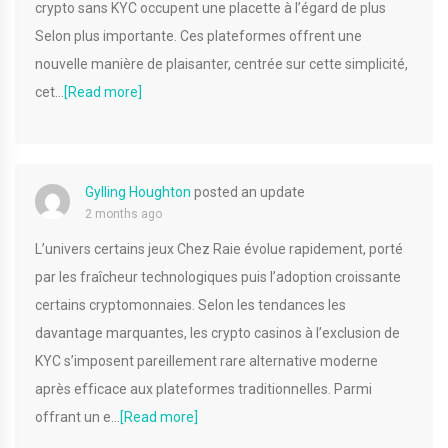
crypto sans KYC occupent une placette à l’égard de plus
Selon plus importante. Ces plateformes offrent une
nouvelle manière de plaisanter, centrée sur cette simplicité,
cet…
[Read more]
Gylling Houghton
posted an update
2 months ago
L’univers certains jeux Chez Raie évolue rapidement, porté
par les fraîcheur technologiques puis l’adoption croissante
certains cryptomonnaies. Selon les tendances les
davantage marquantes, les crypto casinos à l’exclusion de
KYC s’imposent pareillement rare alternative moderne
après efficace aux plateformes traditionnelles. Parmi
offrant un e…
[Read more]