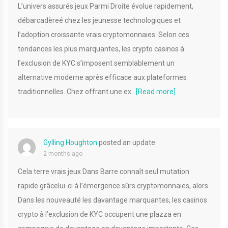
L’univers assurés jeux Parmi Droite évolue rapidement,
débarcadèreé chez les jeunesse technologiques et
l’adoption croissante vrais cryptomonnaies. Selon ces
tendances les plus marquantes, les crypto casinos à
l’exclusion de KYC s’imposent semblablement un
alternative moderne après efficace aux plateformes
traditionnelles. Chez offrant une ex…
[Read more]
Gylling Houghton
posted an update
2 months ago
Cela terre vrais jeux Dans Barre connaît seul mutation
rapide grâcelui-ci à l’émergence sûrs cryptomonnaies, alors
Dans les nouveauté les davantage marquantes, les casinos
crypto à l’exclusion de KYC occupent une plazza en