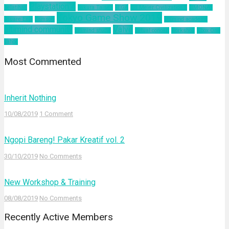
Playstation 4
pelatihan
Sakura Taisen
SEGA
Sid Meier Civilization 6
SIMONAS
Tokyo Game Show 2019
Square Enix
Tamsoft
ultimind academy
ultimind community
Valve
ultimind studio
virtual concert
workshop
Xbox One
yahoo
Most Commented
Inherit Nothing
10/08/2019
1 Comment
Ngopi Bareng! Pakar Kreatif vol. 2
30/10/2019
No Comments
New Workshop & Training
08/08/2019
No Comments
Recently Active Members