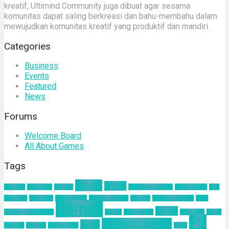
kreatif, Ultimind Community juga dibuat agar sesama
komunitas dapat saling berkreasi dan bahu-membahu dalam
mewujudkan komunitas kreatif yang produktif dan mandiri.
Categories
Business
Events
Featured
News
Forums
Welcome Board
All About Games
Tags
Anime
article
about us
Adventure
Android
augmented reality
Battle Royale
blog
business
California
Civilization 6
Climate Change
Encodya
Final Fantasy VII
Final
Games
Horror
Fantasy VII Remake
Google
Hinomaruko
innovation
kodak
PC
Nintendo Switch
news
Kominfo
mindset
Natural Gas
nokia