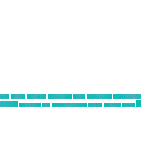
siness
California
Civilization 6
Climate Change
Encodya
Final Fantasy VII
Final Fantasy VII
T
station 4
Sakura Taisen
SEGA
Sid Meier Civilization 6
SIMONAS
Square Enix
Tamsoft