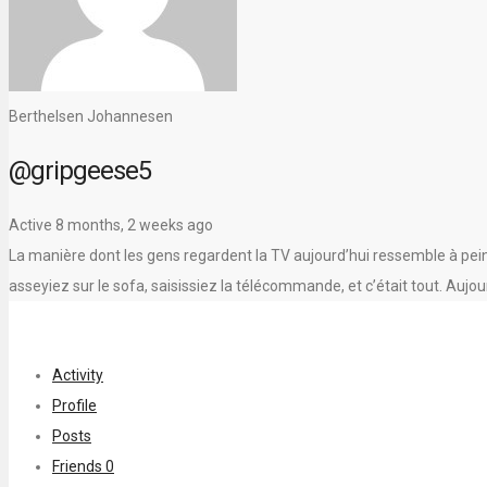
Berthelsen Johannesen
@gripgeese5
Active 8 months, 2 weeks ago
La manière dont les gens regardent la TV aujourd’hui ressemble à peine à
asseyiez sur le sofa, saisissiez la télécommande, et c’était tout. Aujourd
Activity
Profile
Posts
Friends
0