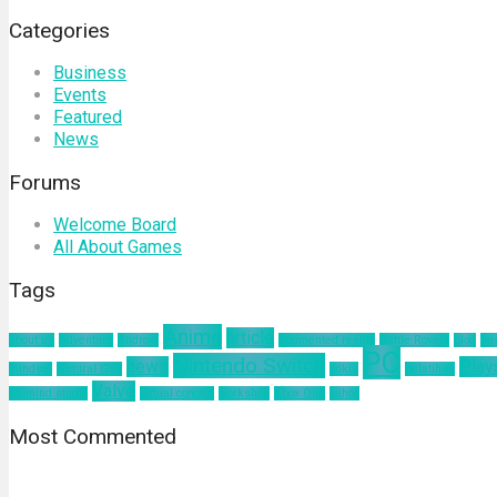
Categories
Business
Events
Featured
News
Forums
Welcome Board
All About Games
Tags
Anime
article
about us
Adventure
Android
augmented reality
Battle Royale
blog
bu
PC
Nintendo Switch
news
Play
mindset
Natural Gas
nokia
pelatihan
Valve
ultimind studio
virtual concert
workshop
Xbox One
yahoo
Most Commented