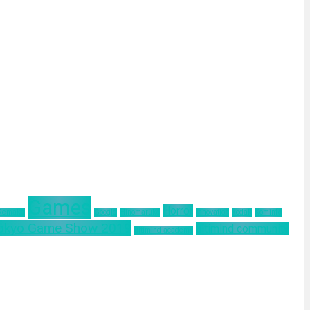
Games
Horror
 Remake
Google
Hinomaruko
innovation
kodak
Kominfo
okyo Game Show 2019
ultimind community
ultimind academy