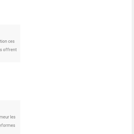
tion ces
s offrent
imeur les
teformes