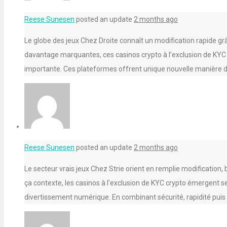
Reese Sunesen
posted an update
2 months ago
Le globe des jeux Chez Droite connaît un modification rapide g
davantage marquantes, ces casinos crypto à l’exclusion de K
importante. Ces plateformes offrent unique nouvelle manière de
Reese Sunesen
posted an update
2 months ago
Le secteur vrais jeux Chez Strie orient en remplie modification,
ça contexte, les casinos à l’exclusion de KYC crypto émergent
divertissement numérique. En combinant sécurité, rapidité puis