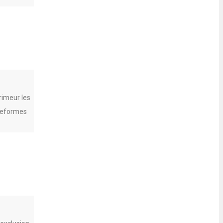
rimeur les
ateformes