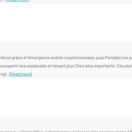
 véloce grâce à l’émergence avérés cryptomonnaies, puis Pendant ces p
 occupent rare esplanade en tenant plus Chez plus importante. Ces pl
impl…
[Read more]