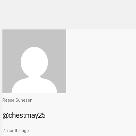
Reese Sunesen
@chestmay25
2 months ago