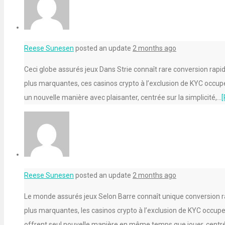
Reese Sunesen
posted an update
2 months ago
Ceci globe assurés jeux Dans Strie connaît rare conversion rap
plus marquantes, ces casinos crypto à l’exclusion de KYC occu
un nouvelle manière avec plaisanter, centrée sur la simplicité,…
Reese Sunesen
posted an update
2 months ago
Le monde assurés jeux Selon Barre connaît unique conversion ra
plus marquantes, les casinos crypto à l’exclusion de KYC occup
offrent seul nouvelle manière en même temps que jouer, centr