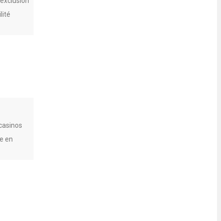
’exclusion
lité
casinos
e en