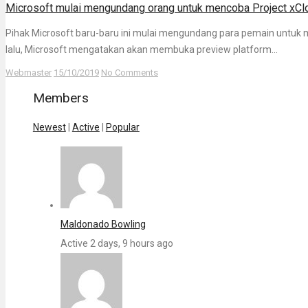
Microsoft mulai mengundang orang untuk mencoba Project xCl
Pihak Microsoft baru-baru ini mulai mengundang para pemain untuk m
lalu, Microsoft mengatakan akan membuka preview platform...
Webmaster
15/10/2019
No Comments
Members
Newest
|
Active
|
Popular
Maldonado Bowling
Active 2 days, 9 hours ago