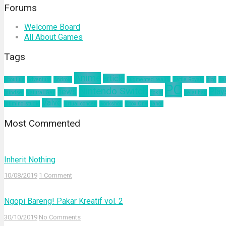
Forums
Welcome Board
All About Games
Tags
Anime
article
about us
Adventure
Android
augmented reality
Battle Royale
blog
bu
PC
Nintendo Switch
news
Play
mindset
Natural Gas
nokia
pelatihan
Valve
ultimind studio
virtual concert
workshop
Xbox One
yahoo
Most Commented
Inherit Nothing
10/08/2019
1 Comment
Ngopi Bareng! Pakar Kreatif vol. 2
30/10/2019
No Comments