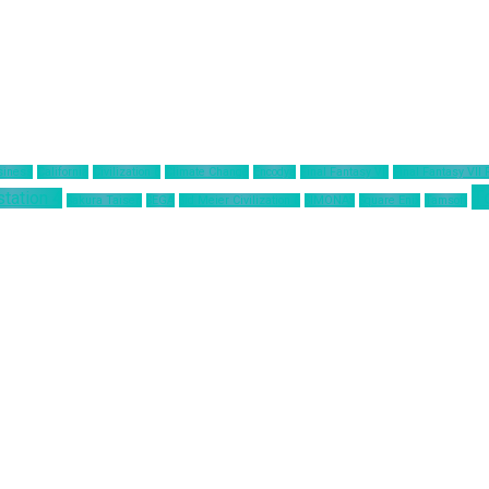
siness
California
Civilization 6
Climate Change
Encodya
Final Fantasy VII
Final Fantasy VII
T
station 4
Sakura Taisen
SEGA
Sid Meier Civilization 6
SIMONAS
Square Enix
Tamsoft