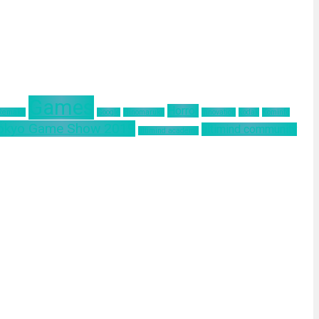
Games
Horror
 Remake
Google
Hinomaruko
innovation
kodak
Kominfo
okyo Game Show 2019
ultimind community
ultimind academy